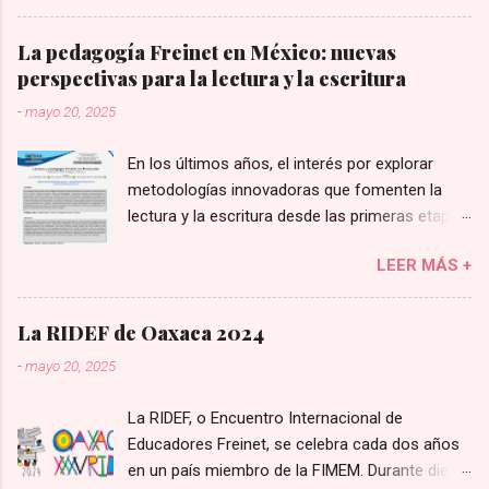
Cenobio Popoca Ochoa.
La pedagogía Freinet en México: nuevas
perspectivas para la lectura y la escritura
-
mayo 20, 2025
En los últimos años, el interés por explorar
metodologías innovadoras que fomenten la
lectura y la escritura desde las primeras etapas
educativas ha llevado a retomar enfoques
LEER MÁS +
históricos con nuevas perspectivas. En este
contexto, la pedagogía de Célestin Freinet ha
cobrado relevancia en investigaciones
La RIDEF de Oaxaca 2024
recientes en México, particularmente en
-
mayo 20, 2025
estudios enfocados en la educación preescolar
y en programas universitarios como la
La RIDEF, o Encuentro Internacional de
licenciatura en inclusión educativa. Lectura y
Educadores Freinet, se celebra cada dos años
pedagogía Freinet en Preescolar En un artículo
en un país miembro de la FIMEM. Durante diez
publicado en Revista Crítica Con Ciencia (2024),