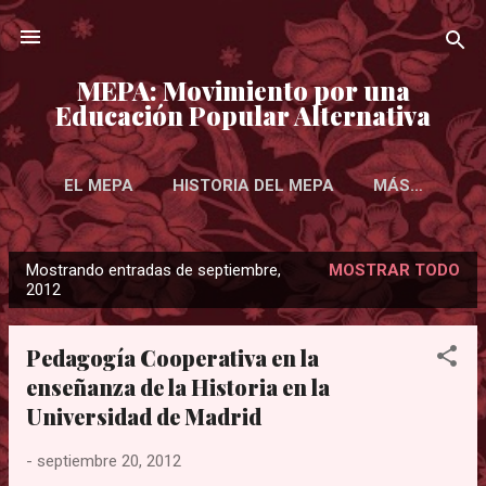
Ir al contenido principal
MEPA: Movimiento por una
Educación Popular Alternativa
EL MEPA
HISTORIA DEL MEPA
MÁS…
Mostrando entradas de septiembre,
MOSTRAR TODO
E
2012
n
t
Pedagogía Cooperativa en la
r
enseñanza de la Historia en la
a
Universidad de Madrid
d
a
-
septiembre 20, 2012
s