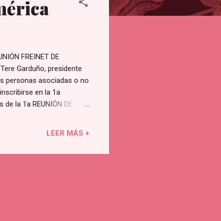
mérica
REUNIÓN FREINET DE
Tere Garduño, presidente
s personas asociadas o no
nscribirse en la 1a
s de la 1a REUNIÓN DE
 la Escuela San Alfonso
 web Diocesano Miosotis).
LEER MÁS +
CA Escuela Freinet se
las para cursos, laboratorio
ios abiertos. Esta escuela