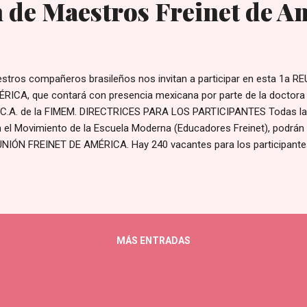
 de Maestros Freinet de A
stros compañeros brasileños nos invitan a participar en esta 1a 
RICA, que contará con presencia mexicana por parte de la doctora 
 C.A. de la FIMEM. DIRECTRICES PARA LOS PARTICIPANTES Todas la
 el Movimiento de la Escuela Moderna (Educadores Freinet), podrán i
NIÓN FREINET DE AMÉRICA. Hay 240 vacantes para los participante
RICA Freinet, alojados en tres hogares (80 en la Casa de Retiro de
ríguez, 149 en Socopinha Centro de Capacitación / y 11 en el sitio
MULARIO DE INSCRIPCIÓN Las actividades de la 1 ª REUNIÓN AMERI
ebrará en San Alfonso Rodríguez, quien cuenta con una cafetería, sa
computación, sala de vídeo, gimnasio, salas de exposiciones y espac
MÁS ENTRADAS
encuentra en: Dirección del 1 º Encuentro de Educadores Freine...