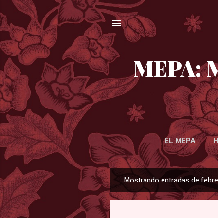
MEPA: M
EL MEPA
H
Mostrando entradas de febre
E
n
t