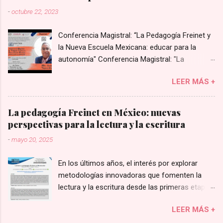
-
octubre 22, 2023
Conferencia Magistral: “La Pedagogía Freinet y
la Nueva Escuela Mexicana: educar para la
autonomía" Conferencia Magistral: "La
Pedagogía Freinet y la Nueva Escuela Mexicana:
LEER MÁS +
educar para la autonomía”, impartida por
Cenobio Popoca Ochoa.
La pedagogía Freinet en México: nuevas
perspectivas para la lectura y la escritura
-
mayo 20, 2025
En los últimos años, el interés por explorar
metodologías innovadoras que fomenten la
lectura y la escritura desde las primeras etapas
educativas ha llevado a retomar enfoques
LEER MÁS +
históricos con nuevas perspectivas. En este
contexto, la pedagogía de Célestin Freinet ha