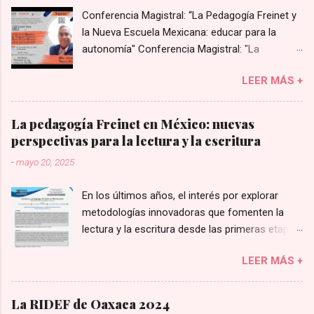
Conferencia Magistral: “La Pedagogía Freinet y
la Nueva Escuela Mexicana: educar para la
autonomía" Conferencia Magistral: "La
Pedagogía Freinet y la Nueva Escuela Mexicana:
LEER MÁS +
educar para la autonomía”, impartida por
Cenobio Popoca Ochoa.
La pedagogía Freinet en México: nuevas
perspectivas para la lectura y la escritura
-
mayo 20, 2025
En los últimos años, el interés por explorar
metodologías innovadoras que fomenten la
lectura y la escritura desde las primeras etapas
educativas ha llevado a retomar enfoques
LEER MÁS +
históricos con nuevas perspectivas. En este
contexto, la pedagogía de Célestin Freinet ha
cobrado relevancia en investigaciones
La RIDEF de Oaxaca 2024
recientes en México, particularmente en