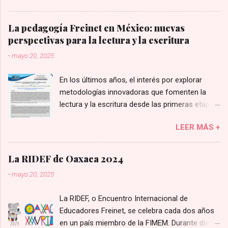
Cenobio Popoca Ochoa.
La pedagogía Freinet en México: nuevas
perspectivas para la lectura y la escritura
-
mayo 20, 2025
En los últimos años, el interés por explorar
metodologías innovadoras que fomenten la
lectura y la escritura desde las primeras etapas
educativas ha llevado a retomar enfoques
LEER MÁS +
históricos con nuevas perspectivas. En este
contexto, la pedagogía de Célestin Freinet ha
cobrado relevancia en investigaciones
La RIDEF de Oaxaca 2024
recientes en México, particularmente en
-
mayo 20, 2025
estudios enfocados en la educación preescolar
y en programas universitarios como la
La RIDEF, o Encuentro Internacional de
licenciatura en inclusión educativa. Lectura y
Educadores Freinet, se celebra cada dos años
pedagogía Freinet en Preescolar En un artículo
en un país miembro de la FIMEM. Durante diez
publicado en Revista Crítica Con Ciencia (2024),