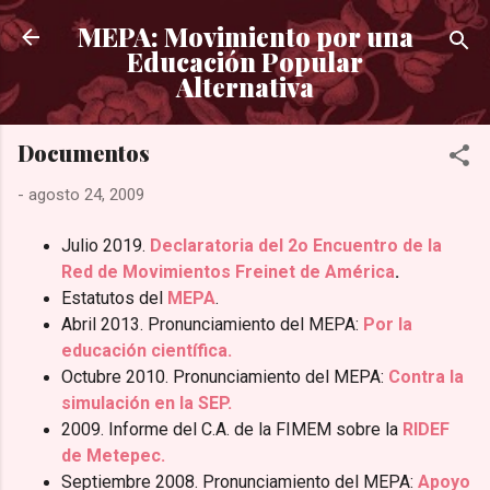
Ir al contenido principal
MEPA: Movimiento por una
Educación Popular
Alternativa
Documentos
-
agosto 24, 2009
Julio 2019.
Declaratoria del 2o Encuentro de la
Red de Movimientos Freinet de América
.
Estatutos del
MEPA
.
Abril 2013. Pronunciamiento del MEPA:
Por la
educación científica.
Octubre 2010. Pronunciamiento del MEPA:
Contra la
simulación en la SEP.
2009. Informe del C.A. de la FIMEM sobre la
RIDEF
de Metepec.
Septiembre 2008. Pronunciamiento del MEPA:
Apoyo